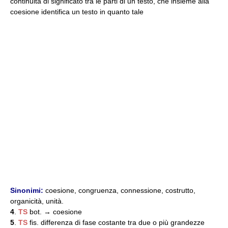
continuità di significato tra le parti di un testo, che insieme alla
coesione identifica un testo in quanto tale
Sinonimi:
coesione, congruenza, connessione, costrutto,
organicità, unità.
4
.
TS
bot. → coesione
5
.
TS
fis. differenza di fase costante tra due o più grandezze