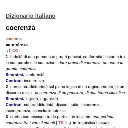
Dizionario italiano
coerenza
coerenza
co·e·rèn·za
s.f.
CO
1
. fedeltà di una persona ai propri principi, conformità costante tra
le sue parole e le sue azioni:
dare prova di coerenza
,
un uomo di
grande coerenza
Sinonimi:
conformità.
Contrari:
incoerenza.
2
. non contraddittorietà sul piano logico di un ragionamento, di un
discorso e sim.:
la coerenza di un pensiero
,
di una teoria filosofica
Sinonimi:
logicità, organicità.
Contrari:
contraddittorietà, discontinuità, incoerenza,
incongruenza, sconclusionatezza.
3
. stretta connessione tra le parti di un insieme:
una perfetta
coerenza tra i vari elementi
|
TS
ling. in linguistica testuale,