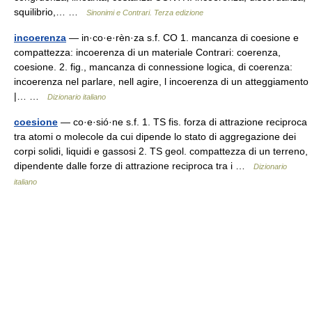
squilibrio,… …
Sinonimi e Contrari. Terza edizione
incoerenza
— in·co·e·rèn·za s.f. CO 1. mancanza di coesione e
compattezza: incoerenza di un materiale Contrari: coerenza,
coesione. 2. fig., mancanza di connessione logica, di coerenza:
incoerenza nel parlare, nell agire, l incoerenza di un atteggiamento
|… …
Dizionario italiano
coesione
— co·e·sió·ne s.f. 1. TS fis. forza di attrazione reciproca
tra atomi o molecole da cui dipende lo stato di aggregazione dei
corpi solidi, liquidi e gassosi 2. TS geol. compattezza di un terreno,
dipendente dalle forze di attrazione reciproca tra i …
Dizionario
italiano