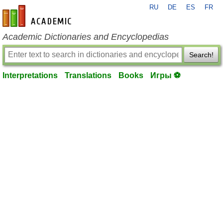
RU
DE
ES
FR
en-academic.com
Academic Dictionaries and Encyclopedias
Search!
Interpretations
Translations
Books
Игры ⚽