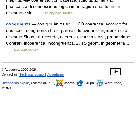
friabilità. ◀▶ coerenza, compattezza, solidità. 2. (fig.) a.
[mancanza di connessione logica in un ragionamento, in un
discorso e sim …
Enciclopedia Italiana
congruenza
— con·gru·èn·za s.f. 1. CO coerenza, accordo fra
due cose: congruenza fra le parole e le azioni, congruenza di un
discorso Sinonimi: accordo, coerenza, convenienza, proporzione.
Contrari: incoerenza, incongruenza. 2. TS geom. in geometria…
…
Dizionario italiano
© Academic, 2000-2026
18+
Contact us:
Technical Support
,
Advertising
Dictionaries export
, created on PHP,
Joomla,
Drupal,
WordPress,
MODx.