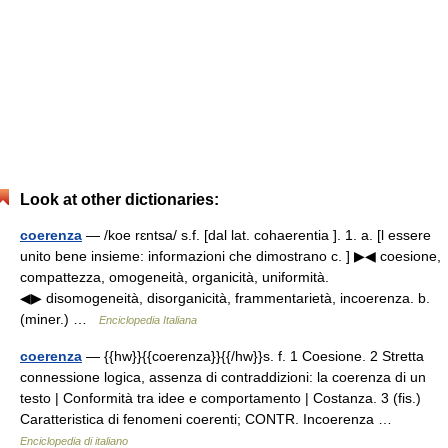
Look at other dictionaries:
coerenza
— /koe rɛntsa/ s.f. [dal lat. cohaerentia ]. 1. a. [l essere
unito bene insieme: informazioni che dimostrano c. ] ▶◀ coesione,
compattezza, omogeneità, organicità, uniformità.
◀▶ disomogeneità, disorganicità, frammentarietà, incoerenza. b.
(miner.) …
Enciclopedia Italiana
coerenza
— {{hw}}{{coerenza}}{{/hw}}s. f. 1 Coesione. 2 Stretta
connessione logica, assenza di contraddizioni: la coerenza di un
testo | Conformità tra idee e comportamento | Costanza. 3 (fis.)
Caratteristica di fenomeni coerenti; CONTR. Incoerenza …
Enciclopedia di italiano