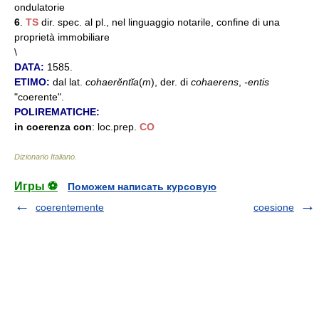
ondulatorie
6
.
TS
dir. spec. al pl., nel linguaggio notarile, confine di una
proprietà immobiliare
\
DATA:
1585.
ETIMO:
dal lat.
cohaerĕntĭa
(
m
), der. di
cohaerens
,
-entis
"coerente".
POLIREMATICHE:
in coerenza con
: loc.prep.
CO
Dizionario Italiano
.
Игры ⚽
Поможем написать курсовую
coerentemente
coesione