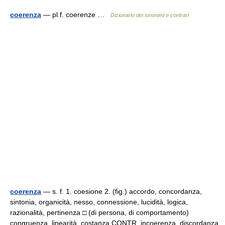
coerenza
— pl.f. coerenze …
Dizionario dei sinonimi e contrari
coerenza
— s. f. 1. coesione 2. (fig.) accordo, concordanza,
sintonia, organicità, nesso, connessione, lucidità, logica,
razionalità, pertinenza □ (di persona, di comportamento)
congruenza, linearità, costanza CONTR. incoerenza, discordanza,