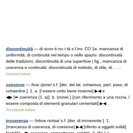
discontinuità
— di·scon·ti·nu·i·tà s.f.inv. CO 1a. mancanza di
uniformità, di continuità nel tempo o nello spazio: discontinuità
delle tradizioni, discontinuità di una superficie | fig., mancanza di
coerenza e continuità: discontinuità di metodo, di stile, di… …
Dizionario italiano
coesione
— /koe zjone/ s.f. [der. del lat. cohaesus, part. pass. di
cohaerēre ]. 1. a. [l essere unito bene insieme] ▶◀ e
◀▶ [➨ coerenza (1. a)]. b. (miner.) [con riferimento a una roccia, l
essere composta di elementi granulari cementati] ▶◀ …
Enciclopedia Italiana
incoerenza
— /inkoe rɛntsa/ s.f. [der. di incoerente ]. 1.
[mancanza di coerenza, di coesione] ▶◀ [riferito a oggetti solidi]